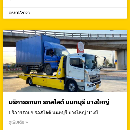
06/01/2023
บริการรถยก รถสไลด์ นนทบุรี บางใหญ่
บริการรถยก รถสไลด์ นนทบุรี บางใหญ่ บางบั
ดูเพิ่มเติม »