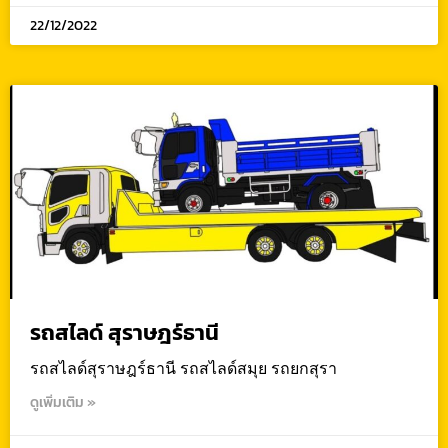
22/12/2022
รถสไลด์ สุราษฎร์ธานี
รถสไลด์สุราษฎร์ธานี รถสไลด์สมุย รถยกสุรา
ดูเพิ่มเติม »