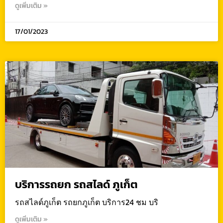
ดูเพิ่มเติม »
17/01/2023
บริการรถยก รถสไลด์ ภูเก็ต
รถสไลด์ภูเก็ต รถยกภูเก็ต บริการ24 ชม บริ
ดูเพิ่มเติม »