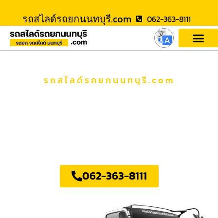
รถสไลด์รถยกนนทบุรี.com
062-363-8111
รถสไลด์รถยกนนทบุรี.com
รถสไลด์นนทบุรี
รถยก รถสไลด์ นนทบุรี บริการ รถยกรถสไลด์ ช่วย
เหลือฉุกเฉินตลอด 24 ชม.
062-363-8111