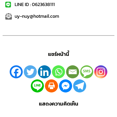
LINE ID : 0623638111
uy-nuy@hotmail.com
แชร์หน้านี้
แสดงความคิดเห็น