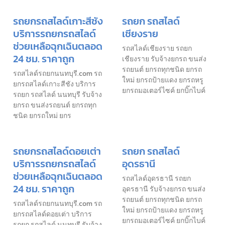
รถยกรถสไลด์เกาะสีชัง
รถยก รถสไลด์
บริการรถยกรถสไลด์
เชียงราย
ช่วยเหลือฉุกเฉินตลอด
รถสไลด์เชียงราย รถยก
24 ชม. ราคาถูก
เชียงราย รับจ้างยกรถ ขนส่ง
รถยนต์ ยกรถทุกชนิด ยกรถ
รถสไลด์รถยกนนทบุรี.com รถ
ใหม่ ยกรถป้ายแดง ยกรถหรู
ยกรถสไลด์เกาะสีชัง บริการ
ยกรถมอเตอร์ไซค์ ยกบิ๊กไบค์
รถยก รถสไลด์ นนทบุรี รับจ้าง
ยกรถ ขนส่งรถยนต์ ยกรถทุก
ชนิด ยกรถใหม่ ยกร
รถยกรถสไลด์ดอยเต่า
รถยก รถสไลด์
บริการรถยกรถสไลด์
อุดรธานี
ช่วยเหลือฉุกเฉินตลอด
รถสไลด์อุดรธานี รถยก
24 ชม. ราคาถูก
อุดรธานี รับจ้างยกรถ ขนส่ง
รถยนต์ ยกรถทุกชนิด ยกรถ
รถสไลด์รถยกนนทบุรี.com รถ
ใหม่ ยกรถป้ายแดง ยกรถหรู
ยกรถสไลด์ดอยเต่า บริการ
ยกรถมอเตอร์ไซค์ ยกบิ๊กไบค์
รถยก รถสไลด์ นนทบุรี รับจ้าง