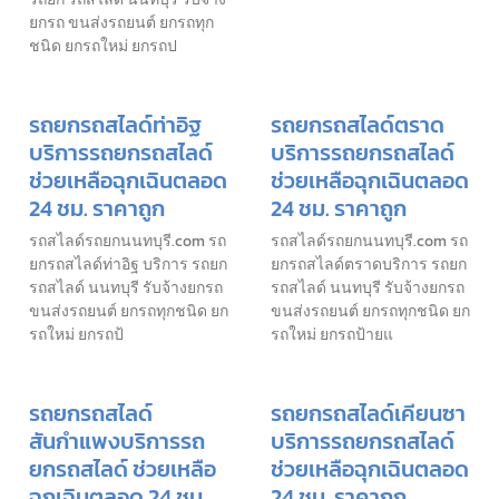
ยกรถ ขนส่งรถยนต์ ยกรถทุก
ชนิด ยกรถใหม่ ยกรถป
รถยกรถสไลด์ท่าอิฐ
รถยกรถสไลด์ตราด
บริการรถยกรถสไลด์
บริการรถยกรถสไลด์
ช่วยเหลือฉุกเฉินตลอด
ช่วยเหลือฉุกเฉินตลอด
24 ชม. ราคาถูก
24 ชม. ราคาถูก
รถสไลด์รถยกนนทบุรี.com รถ
รถสไลด์รถยกนนทบุรี.com รถ
ยกรถสไลด์ท่าอิฐ บริการ รถยก
ยกรถสไลด์ตราดบริการ รถยก
รถสไลด์ นนทบุรี รับจ้างยกรถ
รถสไลด์ นนทบุรี รับจ้างยกรถ
ขนส่งรถยนต์ ยกรถทุกชนิด ยก
ขนส่งรถยนต์ ยกรถทุกชนิด ยก
รถใหม่ ยกรถป้
รถใหม่ ยกรถป้ายแ
รถยกรถสไลด์
รถยกรถสไลด์เคียนซา
สันกำแพงบริการรถ
บริการรถยกรถสไลด์
ยกรถสไลด์ ช่วยเหลือ
ช่วยเหลือฉุกเฉินตลอด
ฉุกเฉินตลอด 24 ชม.
24 ชม. ราคาถูก