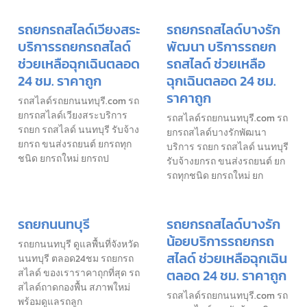
รถยกรถสไลด์เวียงสระ
รถยกรถสไลด์บางรัก
บริการรถยกรถสไลด์
พัฒนา บริการรถยก
ช่วยเหลือฉุกเฉินตลอด
รถสไลด์ ช่วยเหลือ
24 ชม. ราคาถูก
ฉุกเฉินตลอด 24 ชม.
ราคาถูก
รถสไลด์รถยกนนทบุรี.com รถ
ยกรถสไลด์เวียงสระบริการ
รถสไลด์รถยกนนทบุรี.com รถ
รถยก รถสไลด์ นนทบุรี รับจ้าง
ยกรถสไลด์บางรักพัฒนา
ยกรถ ขนส่งรถยนต์ ยกรถทุก
บริการ รถยก รถสไลด์ นนทบุรี
ชนิด ยกรถใหม่ ยกรถป
รับจ้างยกรถ ขนส่งรถยนต์ ยก
รถทุกชนิด ยกรถใหม่ ยก
รถยกนนทบุรี
รถยกรถสไลด์บางรัก
น้อยบริการรถยกรถ
รถยกนนทบุรี ดูแลพื้นที่จังหวัด
สไลด์ ช่วยเหลือฉุกเฉิน
นนทบุรี ตลอด24ชม รถยกรถ
ตลอด 24 ชม. ราคาถูก
สไลด์ ของเราราคาถุกที่สุด รถ
สไลด์ถาดกองพื้น สภาพใหม่
รถสไลด์รถยกนนทบุรี.com รถ
พร้อมดูแลรถลูก