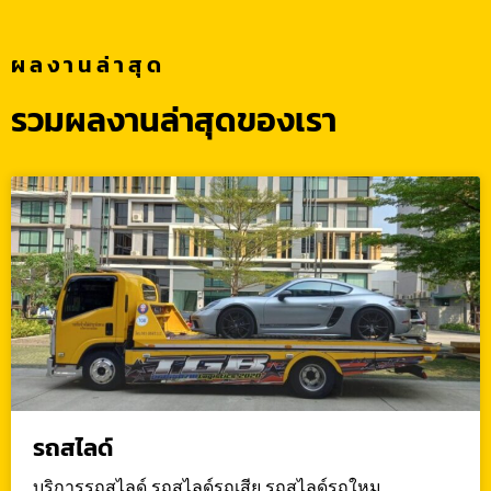
ผลงานล่าสุด
รวมผลงานล่าสุดของเรา
รถสไลด์
บริการรถสไลด์ รถสไลด์รถเสีย รถสไลด์รถใหม