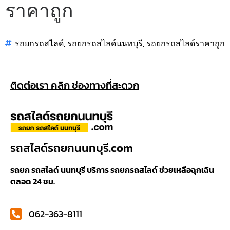
ราคาถูก
รถยกรถสไลด์
,
รถยกรถสไลด์นนทบุรี
,
รถยกรถสไลด์ราคาถูก
ติดต่อเรา คลิก ช่องทางที่สะดวก
รถสไลด์รถยกนนทบุรี.com
รถยก รถสไลด์ นนทบุรี บริการ รถยกรถสไลด์ ช่วยเหลือฉุกเฉิน
ตลอด 24 ชม.
062-363-8111