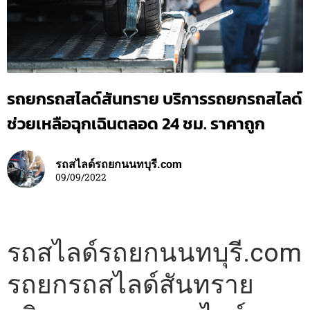
รถยกรถสไลด์สันทราย บริการรถยกรถสไลด์
ช่วยเหลือฉุกเฉินตลอด 24 ชม. ราคาถูก
รถสไลด์รถยกนนทบุรี.com
09/09/2022
รถสไลด์รถยกนนทบุรี.com
รถยกรถสไลด์สันทราย