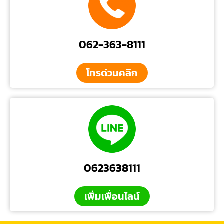
062-363-8111
โทรด่วนคลิก
0623638111
เพิ่มเพื่อนไลน์