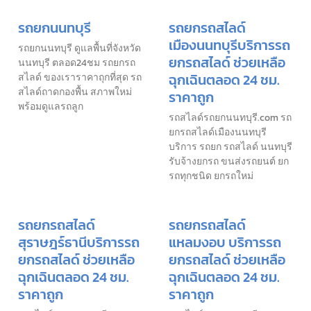
รถยกนนทบุรี
รถยกรถสไลด์
เมืองนนทบุรีบริการรถ
รถยกนนทบุรี ดูแลพื้นที่จังหวัด
ยกรถสไลด์ ช่วยเหลือ
นนทบุรี ตลอด24ชม รถยกรถ
ฉุกเฉินตลอด 24 ชม.
สไลด์ ของเราราคาถุกที่สุด รถ
สไลด์ถาดกองพื้น สภาพใหม่
ราคาถูก
พร้อมดูแลรถลูก
รถสไลด์รถยกนนทบุรี.com รถ
ยกรถสไลด์เมืองนนทบุรี
บริการ รถยก รถสไลด์ นนทบุรี
รับจ้างยกรถ ขนส่งรถยนต์ ยก
รถทุกชนิด ยกรถใหม่
รถยกรถสไลด์
รถยกรถสไลด์
สุราษฎร์ธานีบริการรถ
แหลมงอบ บริการรถ
ยกรถสไลด์ ช่วยเหลือ
ยกรถสไลด์ ช่วยเหลือ
ฉุกเฉินตลอด 24 ชม.
ฉุกเฉินตลอด 24 ชม.
ราคาถูก
ราคาถูก