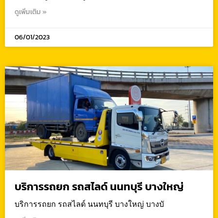
ดูเพิ่มเติม »
06/01/2023
บริการรถยก รถสไลด์ นนทบุรี บางใหญ่
บริการรถยก รถสไลด์ นนทบุรี บางใหญ่ บางบั