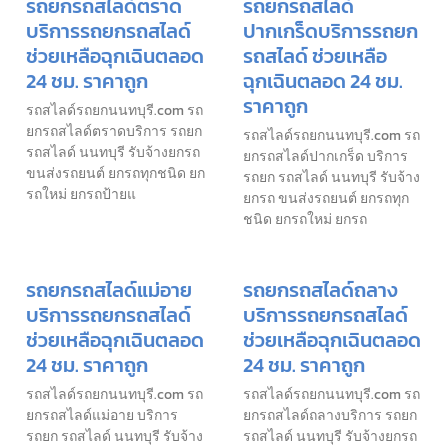
รถยกรถสไลด์ตราด
รถยกรถสไลด์
บริการรถยกรถสไลด์
ปากเกร็ดบริการรถยก
ช่วยเหลือฉุกเฉินตลอด
รถสไลด์ ช่วยเหลือ
24 ชม. ราคาถูก
ฉุกเฉินตลอด 24 ชม.
ราคาถูก
รถสไลด์รถยกนนทบุรี.com รถ
ยกรถสไลด์ตราดบริการ รถยก
รถสไลด์รถยกนนทบุรี.com รถ
รถสไลด์ นนทบุรี รับจ้างยกรถ
ยกรถสไลด์ปากเกร็ด บริการ
ขนส่งรถยนต์ ยกรถทุกชนิด ยก
รถยก รถสไลด์ นนทบุรี รับจ้าง
รถใหม่ ยกรถป้ายแ
ยกรถ ขนส่งรถยนต์ ยกรถทุก
ชนิด ยกรถใหม่ ยกรถ
รถยกรถสไลด์แม่อาย
รถยกรถสไลด์ถลาง
บริการรถยกรถสไลด์
บริการรถยกรถสไลด์
ช่วยเหลือฉุกเฉินตลอด
ช่วยเหลือฉุกเฉินตลอด
24 ชม. ราคาถูก
24 ชม. ราคาถูก
รถสไลด์รถยกนนทบุรี.com รถ
รถสไลด์รถยกนนทบุรี.com รถ
ยกรถสไลด์แม่อาย บริการ
ยกรถสไลด์ถลางบริการ รถยก
รถยก รถสไลด์ นนทบุรี รับจ้าง
รถสไลด์ นนทบุรี รับจ้างยกรถ