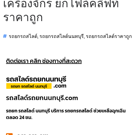
เครื่องจักร ยกโฟล์คลิฟท์
ราคาถูก
รถยกรถสไลด์
,
รถยกรถสไลด์นนทบุรี
,
รถยกรถสไลด์ราคาถูก
ติดต่อเรา คลิก ช่องทางที่สะดวก
รถสไลด์รถยกนนทบุรี.com
รถยก รถสไลด์ นนทบุรี บริการ รถยกรถสไลด์ ช่วยเหลือฉุกเฉิน
ตลอด 24 ชม.