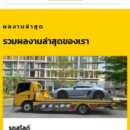
ผลงานล่าสุด
รวมผลงานล่าสุดของเรา
รถสไลด์