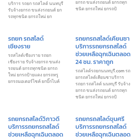
ยกรถ ขนส่งรถยนต์ ยกรถทุก
บริการ รถยก รถสไลด์ นนทบุรี
ชนิด ยกรถใหม่ ยกรถป้
รับจ้างยกรถ ขนส่งรถยนต์ ยก
รถทุกชนิด ยกรถใหม่ ยก
รถยก รถสไลด์
รถยกรถสไลด์เคียนซา
เชียงราย
บริการรถยกรถสไลด์
ช่วยเหลือฉุกเฉินตลอด
รถสไลด์เชียงราย รถยก
24 ชม. ราคาถูก
เชียงราย รับจ้างยกรถ ขนส่ง
รถยนต์ ยกรถทุกชนิด ยกรถ
รถสไลด์รถยกนนทบุรี.com รถ
ใหม่ ยกรถป้ายแดง ยกรถหรู
ยกรถสไลด์เคียนซาบริการ
ยกรถมอเตอร์ไซค์ ยกบิ๊กไบค์
รถยก รถสไลด์ นนทบุรี รับจ้าง
ยกรถ ขนส่งรถยนต์ ยกรถทุก
ชนิด ยกรถใหม่ ยกรถป้
รถยกรถสไลด์วิภาวดี
รถยกรถสไลด์ขุนศรี
บริการรถยกรถสไลด์
บริการรถยกรถสไลด์
ช่วยเหลือฉุกเฉินตลอด
ช่วยเหลือฉุกเฉินตลอด