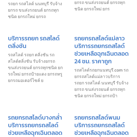
ยกรถ ขนส่งรถยนต์ ยกรถทุก
รถยก รถสไลด์ นนทบุรี รับจ้าง
ชนิด ยกรถใหม่ ยกร
ยกรถ ขนส่งรถยนต์ ยกรถทุก
ชนิด ยกรถใหม่ ยกรถ
บริการรถยก รถสไลด์
รถยกรถสไลด์แม่ลาว
ตลิ่งชัน
บริการรถยกรถสไลด์
ช่วยเหลือฉุกเฉินตลอด
รถสไลด์ รถยก ตลิ่งชัน รถ
24 ชม. ราคาถูก
สไลด์ตลิ่งชัน รับจ้างยกรถ
ขนส่งรถยนต์ ยกรถทุกชนิด ยก
รถสไลด์รถยกนนทบุรี.com รถ
รถใหม่ ยกรถป้ายแดง ยกรถหรู
ยกรถสไลด์แม่ลาวบริการ
ยกรถมอเตอร์ไซค์ ย
รถยก รถสไลด์ นนทบุรี รับจ้าง
ยกรถ ขนส่งรถยนต์ ยกรถทุก
ชนิด ยกรถใหม่ ยกรถป้า
รถยกรถสไลด์บางกล่ำ
รถยกรถสไลด์พนม
บริการรถยกรถสไลด์
บริการรถยกรถสไลด์
ช่วยเหลือฉุกเฉินตลอด
ช่วยเหลือฉุกเฉินตลอด