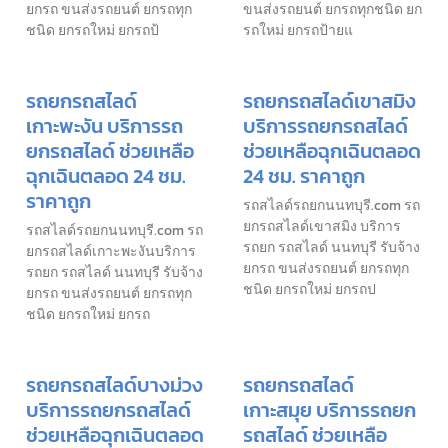
ยกรถ ขนส่งรถยนต์ ยกรถทุก
ขนส่งรถยนต์ ยกรถทุกชนิด ยก
ชนิด ยกรถใหม่ ยกรถป้
รถใหม่ ยกรถป้ายแ
รถยกรถสไลด์
รถยกรถสไลด์เขาสมิง
เกาะพะงัน บริการรถ
บริการรถยกรถสไลด์
ยกรถสไลด์ ช่วยเหลือ
ช่วยเหลือฉุกเฉินตลอด
ฉุกเฉินตลอด 24 ชม.
24 ชม. ราคาถูก
ราคาถูก
รถสไลด์รถยกนนทบุรี.com รถ
ยกรถสไลด์เขาสมิง บริการ
รถสไลด์รถยกนนทบุรี.com รถ
รถยก รถสไลด์ นนทบุรี รับจ้าง
ยกรถสไลด์เกาะพะงันบริการ
ยกรถ ขนส่งรถยนต์ ยกรถทุก
รถยก รถสไลด์ นนทบุรี รับจ้าง
ชนิด ยกรถใหม่ ยกรถป
ยกรถ ขนส่งรถยนต์ ยกรถทุก
ชนิด ยกรถใหม่ ยกรถ
รถยกรถสไลด์บางม่วง
รถยกรถสไลด์
บริการรถยกรถสไลด์
เกาะสมุย บริการรถยก
ช่วยเหลือฉุกเฉินตลอด
รถสไลด์ ช่วยเหลือ