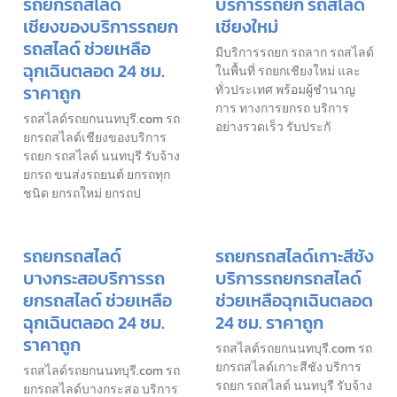
รถยกรถสไลด์
บริการรถยก รถสไลด์
เชียงของบริการรถยก
เชียงใหม่
รถสไลด์ ช่วยเหลือ
มีบริการรถยก รถลาก รถสไลด์
ฉุกเฉินตลอด 24 ชม.
ในพื้นที่ รถยกเชียงใหม่ และ
ราคาถูก
ทั่วประเทศ พร้อมผู้ชำนาญ
การ ทางการยกรถ บริการ
รถสไลด์รถยกนนทบุรี.com รถ
อย่างรวดเร็ว รับประกั
ยกรถสไลด์เชียงของบริการ
รถยก รถสไลด์ นนทบุรี รับจ้าง
ยกรถ ขนส่งรถยนต์ ยกรถทุก
ชนิด ยกรถใหม่ ยกรถป
รถยกรถสไลด์
รถยกรถสไลด์เกาะสีชัง
บางกระสอบริการรถ
บริการรถยกรถสไลด์
ยกรถสไลด์ ช่วยเหลือ
ช่วยเหลือฉุกเฉินตลอด
ฉุกเฉินตลอด 24 ชม.
24 ชม. ราคาถูก
ราคาถูก
รถสไลด์รถยกนนทบุรี.com รถ
ยกรถสไลด์เกาะสีชัง บริการ
รถสไลด์รถยกนนทบุรี.com รถ
รถยก รถสไลด์ นนทบุรี รับจ้าง
ยกรถสไลด์บางกระสอ บริการ