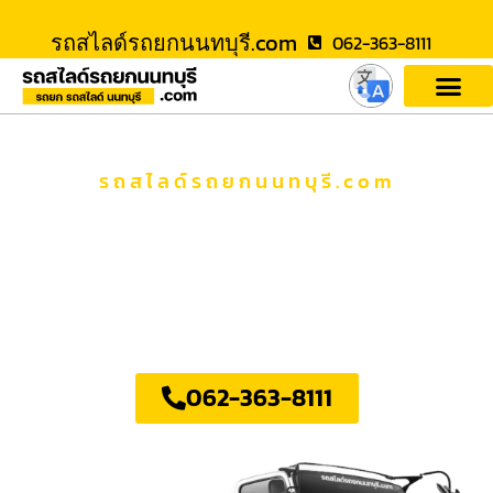
รถสไลด์รถยกนนทบุรี.com
062-363-8111
รถสไลด์รถยกนนทบุรี.com
รถสไลด์นนทบุรี
รถยก รถสไลด์ นนทบุรี บริการ รถยกรถสไลด์ ช่วย
เหลือฉุกเฉินตลอด 24 ชม.
062-363-8111