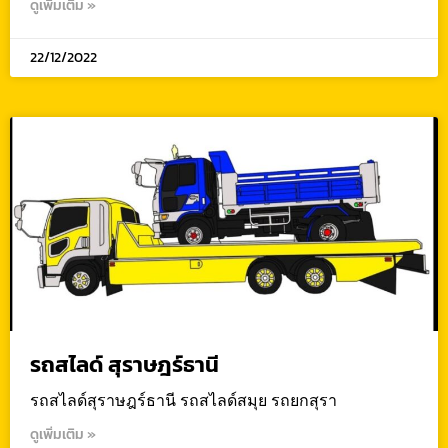
ดูเพิ่มเติม »
22/12/2022
รถสไลด์ สุราษฎร์ธานี
รถสไลด์สุราษฎร์ธานี รถสไลด์สมุย รถยกสุรา
ดูเพิ่มเติม »