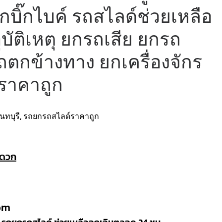
กบิ๊กไบค์ รถสไลด์ช่วยเหลือ
ุบัติเหตุ ยกรถเสีย ยกรถ
กข้างทาง ยกเครื่องจักร
 ราคาถูก
ทบุรี
,
รถยกรถสไลด์ราคาถูก
ะดวก
om