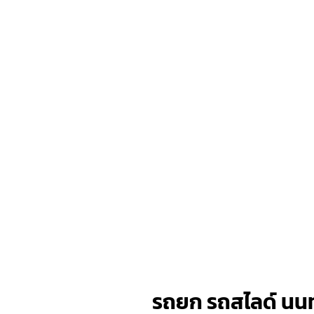
รถยก รถสไลด์ นนทบ