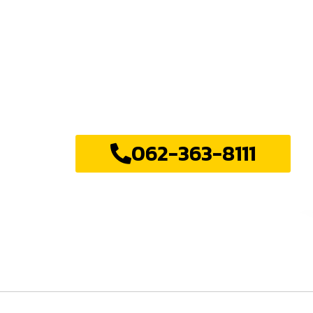
รถยก รถสไลด์ นนทบุรี บ
รถสไลด์ ช่วยเหลือฉุกเฉ
ชม.
062-363-8111