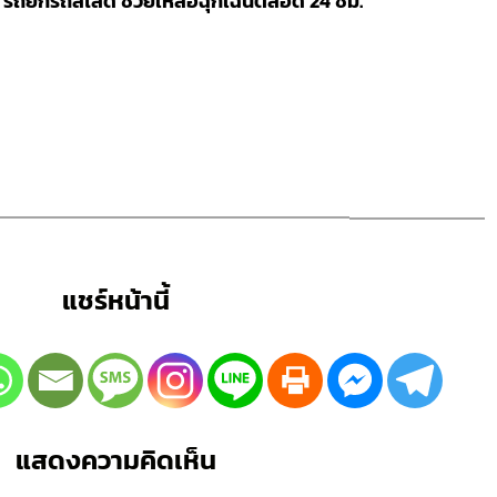
ร รถยกรถสไลด์ ช่วยเหลือฉุกเฉินตลอด 24 ชม.
แชร์หน้านี้
แสดงความคิดเห็น