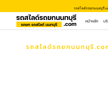
รถสไลด์รถยกนนทบุรี.
หน้าหลัก
บร
รถสไลด์รถยกนนทบุรี.co
รถสไลด์
นนทบุรี