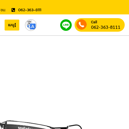
 ชม.
062-363-8111
Call
เมนู
062-363-8111