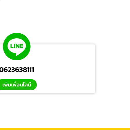
0623638111
เพิ่มเพื่อนไลน์