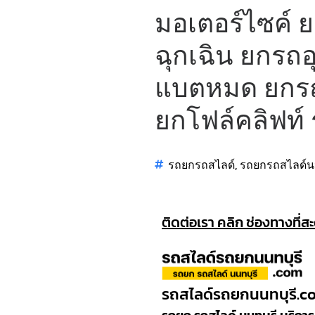
มอเตอร์ไซค์ ย
ฉุกเฉิน ยกรถอ
แบตหมด ยกรถต
ยกโฟล์คลิฟท์
รถยกรถสไลด์
,
รถยกรถสไลด์นน
ติดต่อเรา คลิก ช่องทางที่ส
รถสไลด์รถยกนนทบุรี.c