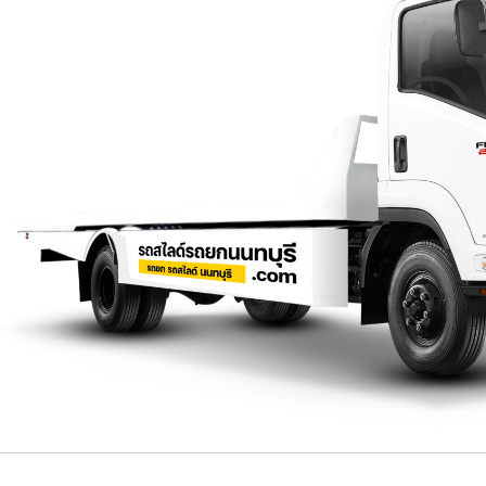
ริการ รถยก
ินตลอด 24