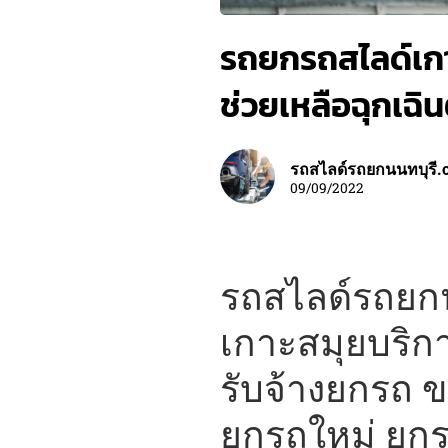
รถยกรถสไลด์เก
ช่วยเหลือฉุกเฉิ
รถสไลด์รถยกนนทบุรี
09/09/2022
รถสไลด์รถยก
เกาะสมุยบริก
รับจ้างยกรถ 
ยกรถใหม่ ยกร