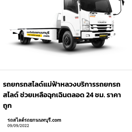
รถยกรถสไลด์แม่ฟ้าหลวงบริการรถยกรถ
สไลด์ ช่วยเหลือฉุกเฉินตลอด 24 ชม. ราคา
ถูก
รถสไลด์รถยกนนทบุรี.com
09/09/2022