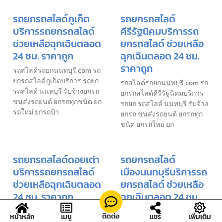
รถยกรถสไลด์ภูเก็ต
รถยกรถสไลด์
บริการรถยกรถสไลด์
คีรีรัฐนิคมบริการรถ
ช่วยเหลือฉุกเฉินตลอด
ยกรถสไลด์ ช่วยเหลือ
24 ชม. ราคาถูก
ฉุกเฉินตลอด 24 ชม.
ราคาถูก
รถสไลด์รถยกนนทบุรี.com รถ
ยกรถสไลด์ภูเก็ตบริการ รถยก
รถสไลด์รถยกนนทบุรี.com รถ
รถสไลด์ นนทบุรี รับจ้างยกรถ
ยกรถสไลด์คีรีรัฐนิคมบริการ
ขนส่งรถยนต์ ยกรถทุกชนิด ยก
รถยก รถสไลด์ นนทบุรี รับจ้าง
รถใหม่ ยกรถป้า
ยกรถ ขนส่งรถยนต์ ยกรถทุก
ชนิด ยกรถใหม่ ยก
รถยกรถสไลด์ดอยเต่า
รถยกรถสไลด์
บริการรถยกรถสไลด์
เมืองนนทบุรีบริการรถ
ช่วยเหลือฉุกเฉินตลอด
ยกรถสไลด์ ช่วยเหลือ
24 ชม. ราคาถูก
ฉุกเฉินตลอด 24 ชม.
ราคาถูก
รถสไลด์รถยกนนทบุรี.com รถ
ติดต่อ
หน้าหลัก
เมนู
แชร์
เพิ่มเติม
ยกรถสไลด์ดอยเต่า บริการ