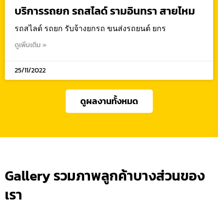
บริการรถยก รถสไลด์ รามอินทรา สายไหม
รถสไลด์ รถยก รับจ้างยกรถ ขนส่งรถยนต์ ยกร
ดูเพิ่มเติม »
25/11/2022
ดูผลงานทั้งหมด
Gallery รวมภาพลูกค้าบางส่วนของ
เรา