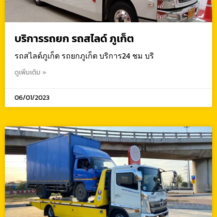
บริการรถยก รถสไลด์ ภูเก็ต
รถสไลด์ภูเก็ต รถยกภูเก็ต บริการ24 ชม บริ
ดูเพิ่มเติม »
06/01/2023