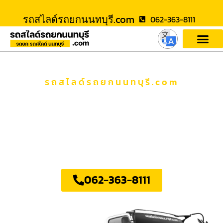
รถสไลด์รถยกนนทบุรี.com
062-363-8111
รถสไลด์รถยกนนทบุรี.com
รถสไลด์นนทบุรี
รถยก รถสไลด์ นนทบุรี บริการ รถยกรถสไลด์ ช่วย
เหลือฉุกเฉินตลอด 24 ชม.
062-363-8111