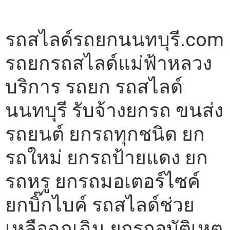
รถสไลด์รถยกนนทบุรี.com
รถยกรถสไลด์แม่ฟ้าหลวง
บริการ รถยก รถสไลด์
นนทบุรี รับจ้างยกรถ ขนส่ง
รถยนต์ ยกรถทุกชนิด ยก
รถใหม่ ยกรถป้ายแดง ยก
รถหรู ยกรถมอเตอร์ไซค์
ยกบิ๊กไบค์ รถสไลด์ช่วย
เหลือฉุกเฉิน ยกรถอุบัติเหตุ